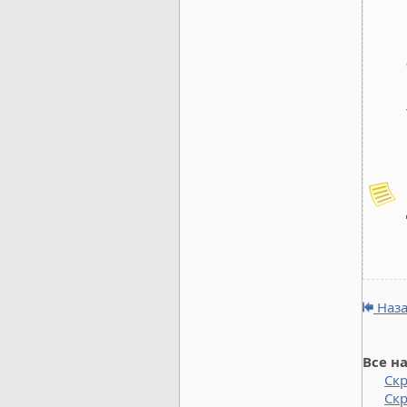
Наз
Все н
Ск
Скр