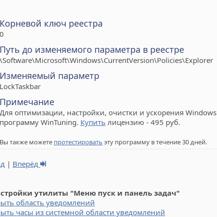
Корневой ключ реестра
0
Путь до изменяемого параметра в реестре
\Software\Microsoft\Windows\CurrentVersion\Policies\Explorer
Изменяемый параметр
LockTaskbar
Примечание
Для оптимизации, настройки, очистки и ускорения Windows 
программу WinTuning.
Купить
лицензию - 495 руб.
Вы также можете
протестировать
эту программу в течение 30 дней.
ад
|
Вперёд
астройки утилиты "Меню пуск и панель задач"
рыть область уведомлений
ыть часы из системной области уведомлений