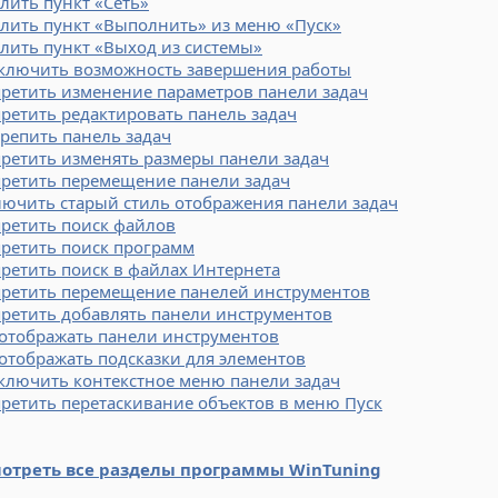
лить пункт «Сеть»
лить пункт «Выполнить» из меню «Пуск»
лить пункт «Выход из системы»
ключить возможность завершения работы
ретить изменение параметров панели задач
ретить редактировать панель задач
репить панель задач
ретить изменять размеры панели задач
претить перемещение панели задач
ючить старый стиль отображения панели задач
ретить поиск файлов
ретить поиск программ
ретить поиск в файлах Интернета
претить перемещение панелей инструментов
ретить добавлять панели инструментов
 отображать панели инструментов
отображать подсказки для элементов
ключить контекстное меню панели задач
ретить перетаскивание объектов в меню Пуск
отреть все разделы программы WinTuning