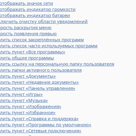
отображать значок сети
отображать индикатор громкости
отображать индикатор батареи
ключить очистку области уведомлений
орость раскрытия меню
орость появления превью
алить список закреплённых программ
лить список часто используемых программ
лить пункт «Все программы»
алить общие программы
лить ссылку на персональную папку пользователя
лить папки активного пользователя
алить пункт «Документы»
алить пункт «Недавние документы»
лить пункт «Панель управления»
лить пункт «Игры»
лить пункт «Музыка»
алить пункт «Изображения»
лить пункт «Избранное»
лить пункт «Справка и поддержка»
алить пункт «Программы по умолчанию»
алить пункт «Сетевые подключения»