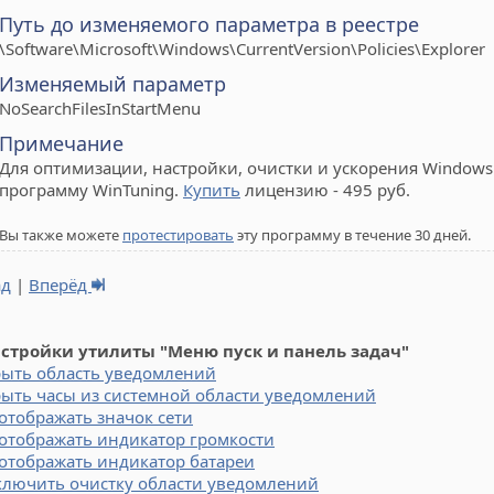
Путь до изменяемого параметра в реестре
\Software\Microsoft\Windows\CurrentVersion\Policies\Explorer
Изменяемый параметр
NoSearchFilesInStartMenu
Примечание
Для оптимизации, настройки, очистки и ускорения Windows 
программу WinTuning.
Купить
лицензию - 495 руб.
Вы также можете
протестировать
эту программу в течение 30 дней.
ад
|
Вперёд
астройки утилиты "Меню пуск и панель задач"
рыть область уведомлений
ыть часы из системной области уведомлений
отображать значок сети
отображать индикатор громкости
отображать индикатор батареи
ключить очистку области уведомлений