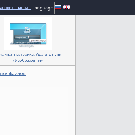
Language
тановить пароль
чайная настройка: Удалить пункт
«Изображения»
оиск файлов