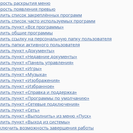
орость раскрытия меню
орость появления превью
алить список закреплённых программ
лить список часто используемых программ
лить пункт «Все программы»
алить общие программы
лить ссылку на персональную папку пользователя
лить папки активного пользователя
алить пункт «Документы»
алить пункт «Недавние документы»
лить пункт «Панель управления»
лить пункт «Игры»
лить пункт «Музыка»
алить пункт «Изображения»
лить пункт «Избранное»
лить пункт «Справка и поддержка»
алить пункт «Программы по умолчанию»
алить пункт «Сетевые подключения»
лить пункт «Сеть»
лить пункт «Выполнить» из меню «Пуск»
лить пункт «Выход из системы»
ключить возможность завершения работы