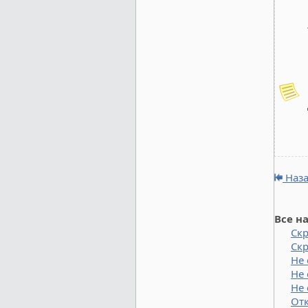
Наз
Все н
Ск
Скр
Не 
Не 
Не 
От