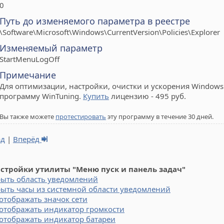
0
Путь до изменяемого параметра в реестре
\Software\Microsoft\Windows\CurrentVersion\Policies\Explorer
Изменяемый параметр
StartMenuLogOff
Примечание
Для оптимизации, настройки, очистки и ускорения Windows 
программу WinTuning.
Купить
лицензию - 495 руб.
Вы также можете
протестировать
эту программу в течение 30 дней.
ад
|
Вперёд
астройки утилиты "Меню пуск и панель задач"
рыть область уведомлений
ыть часы из системной области уведомлений
отображать значок сети
отображать индикатор громкости
отображать индикатор батареи