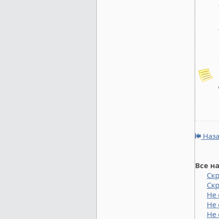
Наз
Все н
Ск
Скр
Не 
Не 
Не 