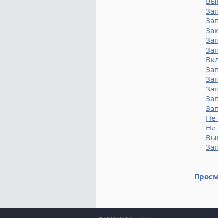
Вы
Зап
Зап
Зак
Зап
За
Вкл
Зап
Зап
Зап
За
Зап
Не
Не 
Вы
Зап
Просм