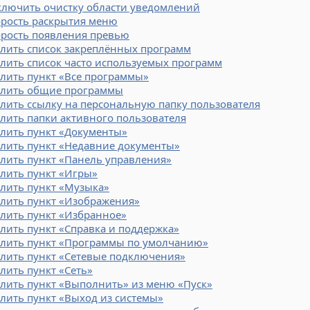
ключить очистку области уведомлений
орость раскрытия меню
орость появления превью
алить список закреплённых программ
лить список часто используемых программ
лить пункт «Все программы»
алить общие программы
лить ссылку на персональную папку пользователя
лить папки активного пользователя
алить пункт «Документы»
алить пункт «Недавние документы»
лить пункт «Панель управления»
лить пункт «Игры»
лить пункт «Музыка»
алить пункт «Изображения»
лить пункт «Избранное»
лить пункт «Справка и поддержка»
алить пункт «Программы по умолчанию»
алить пункт «Сетевые подключения»
лить пункт «Сеть»
лить пункт «Выполнить» из меню «Пуск»
лить пункт «Выход из системы»