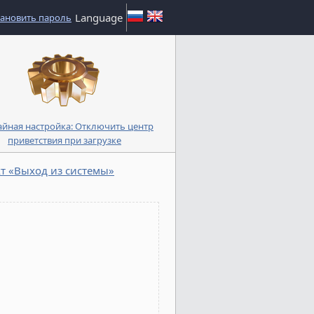
Language
тановить пароль
айная настройка: Отключить центр
приветствия при загрузке
т «Выход из системы»