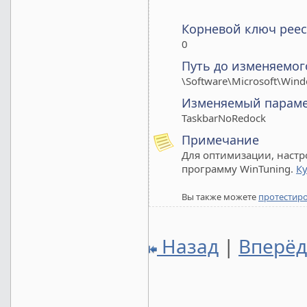
Корневой ключ реес
0
Путь до изменяемог
\Software\Microsoft\Wind
Изменяемый парам
TaskbarNoRedock
Примечание
Для оптимизации, настр
программу WinTuning.
К
Вы также можете
протестир
Назад
|
Вперё