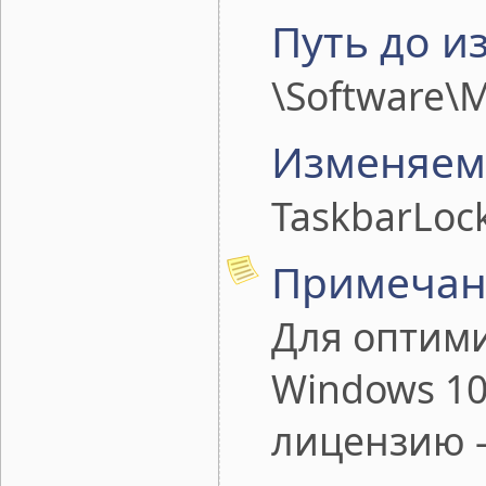
Путь до и
\Software\M
Изменяем
TaskbarLock
Примечан
Для оптими
Windows 10
лицензию -