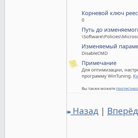
Корневой ключ реес
0
Путь до изменяемог
\Software\Policies\Micro
Изменяемый парам
DisableCMD
Примечание
Для оптимизации, настр
программу WinTuning.
К
Вы также можете
протестир
Назад
|
Вперё