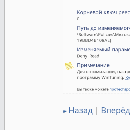
Корневой ключ реес
0
Путь до изменяемог
\Software\Policies\Micr
19BBD4B108AE}
Изменяемый парам
Deny_Read
Примечание
Для оптимизации, настр
программу WinTuning.
К
Вы также можете
протестир
Назад
|
Вперё