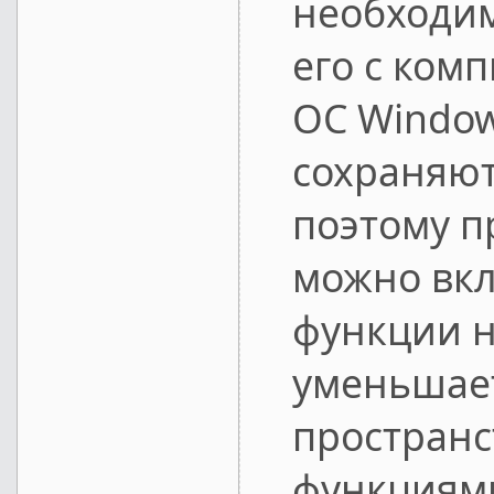
необходим
его с ком
ОС Windo
сохраняют
поэтому п
можно вк
функции н
уменьшает
пространс
функциям