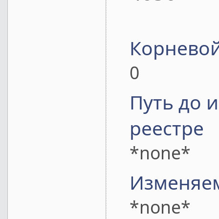
Корневой
0
Путь до 
реестре
*none*
Изменяе
*none*