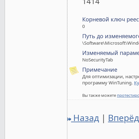
1414
Корневой ключ реес
0
Путь до изменяемог
\Software\Microsoft\Wind
Изменяемый парам
NoSecurityTab
Примечание
Для оптимизации, настр
программу WinTuning.
К
Вы также можете
протестир
Назад
|
Вперё