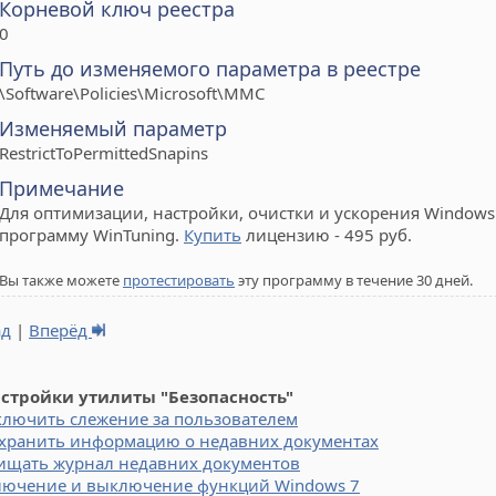
Корневой ключ реестра
0
Путь до изменяемого параметра в реестре
\Software\Policies\Microsoft\MMC
Изменяемый параметр
RestrictToPermittedSnapins
Примечание
Для оптимизации, настройки, очистки и ускорения Windows 
программу WinTuning.
Купить
лицензию - 495 руб.
Вы также можете
протестировать
эту программу в течение 30 дней.
ад
|
Вперёд
астройки утилиты "Безопасность"
ключить слежение за пользователем
 хранить информацию о недавних документах
ищать журнал недавних документов
лючение и выключение функций Windows 7