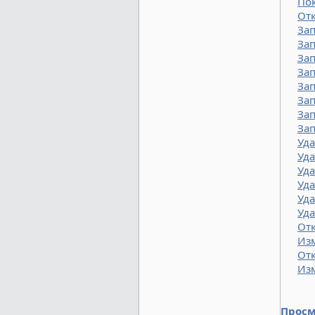
По
Отк
Зап
Зап
Зап
Зап
Зап
Зап
Зап
Зап
Уд
Уда
Уда
Уда
Уда
Уд
От
Изм
От
Из
Просм