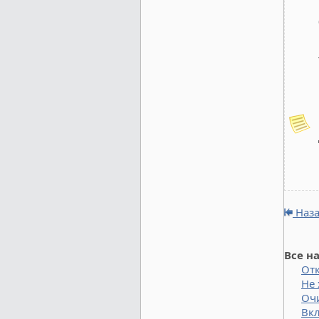
Наз
Все н
От
Не
Оч
Вк