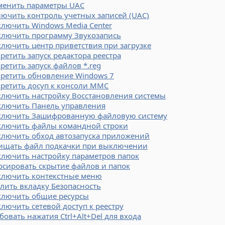
менить параметры UAC
ючить контроль учетных записей (UAC)
лючить Windows Media Center
ключить программу Звукозапись
лючить центр приветствия при загрузке
ретить запуск редактора реестра
ретить запуск файлов *.reg
претить обновление Windows 7
ретить досуп к консоли MMC
ключить настройку Восстановления системы
ключить Панель управления
ключить Зашифрованную файловую систему
ключить файлы командной строки
ключить обход автозапуска приложений
ищать файл подкачки при выключении
ключить настройку параметров папок
рсировать скрытие файлов и папок
ключить контекстные меню
лить вкладку Безопасность
ключить общие ресурсы
лючить сетевой доступ к реестру
бовать нажатия Ctrl+Alt+Del для входа