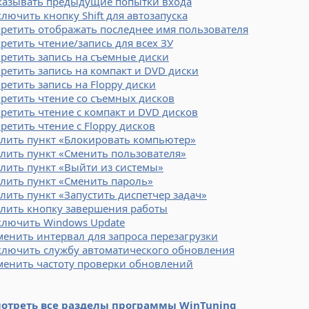
казывать предыдущие попытки входа
лючить кнопку Shift для автозапуска
ретить отображать последнее имя пользователя
ретить чтение/запись для всех ЗУ
ретить запись на съемные диски
ретить запись на компакт и DVD диски
ретить запись на Floppy диски
ретить чтение со съемных дисков
ретить чтение с компакт и DVD дисков
ретить чтение с Floppy дисков
алить пункт «Блокировать компьютер»
лить пункт «Сменить пользователя»
лить пункт «Выйти из системы»
лить пункт «Сменить пароль»
лить пункт «Запустить диспетчер задач»
алить кнопку завершения работы
ключить Windows Update
енить интервал для запроса перезагрузки
ключить службу автоматического обновления
менить частоту проверки обновлений
отреть все разделы программы WinTuning