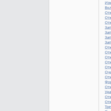
Из
Вкл
Отк
От
Отк
Зап
Зап
За
Зап
От
От
От
От
От
Оч
От
Фо
От
Уда
От
Отк
Тре