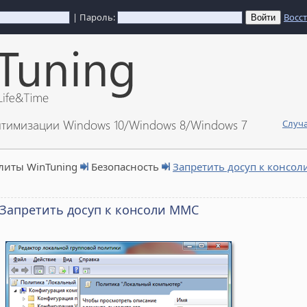
| Пароль:
Восс
птимизации Windows 10/Windows 8/Windows 7
Случа
литы WinTuning
Безопасность
Запретить досуп к консо
Запретить досуп к консоли MMC