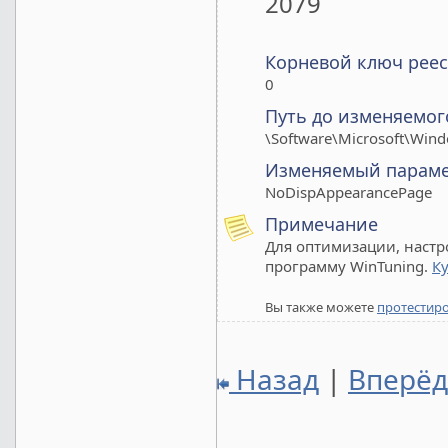
2079
Корневой ключ реес
0
Путь до изменяемог
\Software\Microsoft\Wind
Изменяемый парам
NoDispAppearancePage
Примечание
Для оптимизации, настр
программу WinTuning.
К
Вы также можете
протестир
Назад
|
Вперё