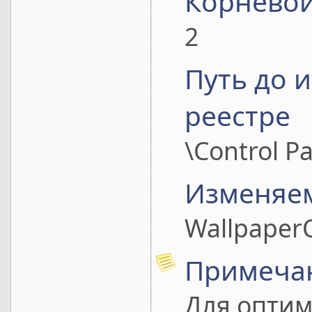
Корневой
2
Путь до 
реестре
\Control P
Изменяе
WallpaperO
Примеча
Для оптим