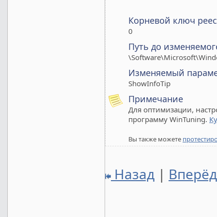
Корневой ключ реес
0
Путь до изменяемог
\Software\Microsoft\Wind
Изменяемый парам
ShowInfoTip
Примечание
Для оптимизации, настр
программу WinTuning.
К
Вы также можете
протестир
Назад
|
Вперё