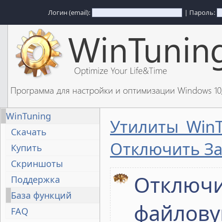
Логин (email):
| Пароль:
Программа для настройки и оптимизации Windows 1
WinTuning
Утилиты WinT
Скачать
Отключить З
Купить
Скриншоты
Отключ
Поддержка
База функций
файлову
FAQ