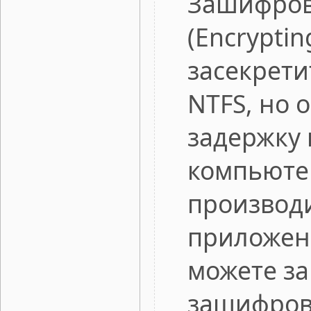
Зашифров
(Encryptin
засекрети
NTFS, но 
задержку 
компьютер
производ
приложени
можете за
зашифров