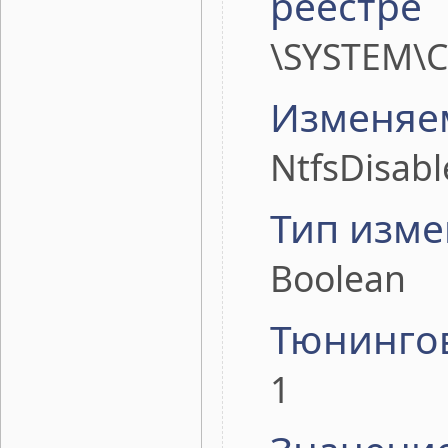
реестре
\SYSTEM\Cu
Изменяе
NtfsDisabl
Тип изме
Boolean
Тюнинго
1