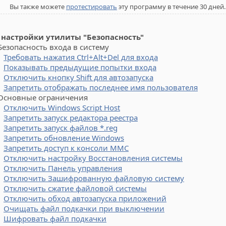
Вы также можете
протестировать
эту программу в течение 30 дней.
 настройки утилиты "Безопасность"
опасность входа в систему
Требовать нажатия Ctrl+Alt+Del для входа
Показывать предыдущие попытки входа
Отключить кнопку Shift для автозапуска
Запретить отображать последнее имя пользователя
новные ограничения
Отключить Windows Script Host
Запретить запуск редактора реестра
Запретить запуск файлов *.reg
Запретить обновление Windows
Запретить доступ к консоли MMC
Отключить настройку Восстановления системы
Отключить Панель управления
Отключить Зашифрованную файловую систему
Отключить сжатие файловой системы
Отключить обход автозапуска приложений
Очищать файл подкачки при выключении
Шифровать файл подкачки