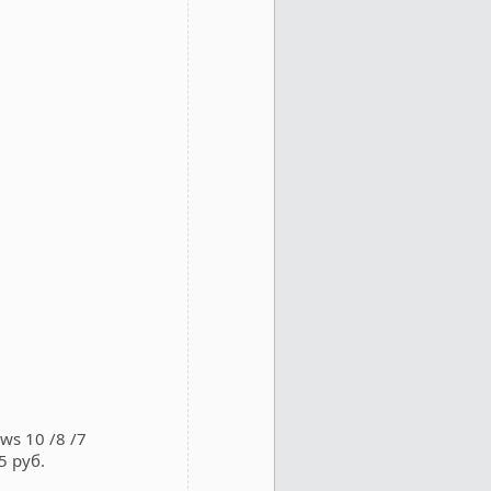
s 10 /8 /7
5 руб.