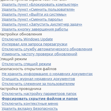
Удалить пункт «Блокировать компьютер»
Удалить пункт «Сменить пользователя»
Удалить пункт «Выйти из системы»
Удалить пункт «Сменить пароль»
Удалить пункт «Запустить диспетчер задач»
Удалить кнопку завершения работы
стройки обновления
Отключить Windows Update
Интервал для запроса перезагрузки
Отключить службу автоматического обновления
Изменить частоту проверки обновлений
ящий режим
Отключить спящий режим
опасность открытия файлов
Не хранить информацию о недавних документах
Очищать журнал недавних документов
Отключить слежение за пользователем
стройка проводника
Отключить настройку параметров папок
Форсировать скрытие файлов и папок
Отключить контекстные меню
Удалить вкладку Безопасность