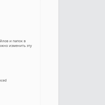
йлов и папок в
ожно изменить эту
nced