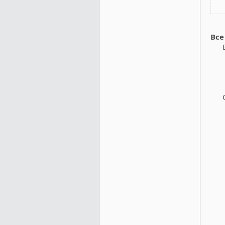
Все
Без
Ос