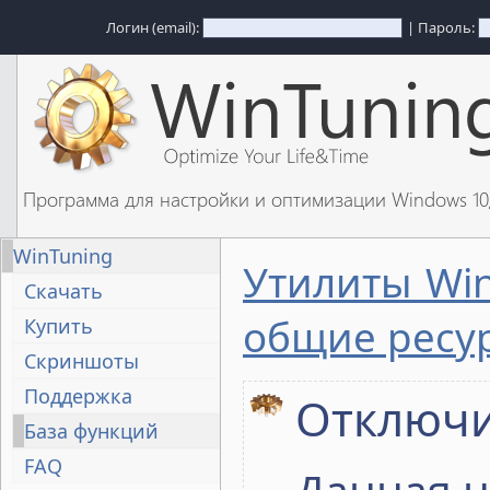
Логин (email):
| Пароль:
Программа для настройки и оптимизации Windows 1
WinTuning
Утилиты Wi
Скачать
общие ресу
Купить
Скриншоты
Поддержка
Отключи
База функций
FAQ
Данная н