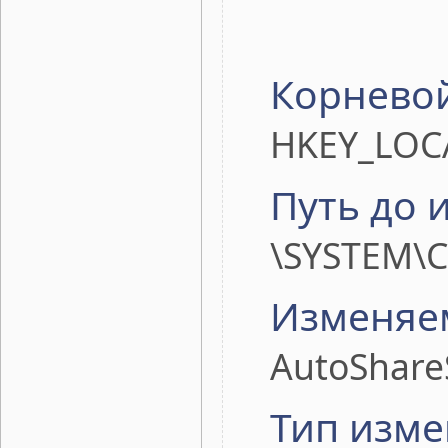
Корневой
HKEY_LOC
Путь до 
\SYSTEM\C
Изменяе
AutoShare
Тип изме