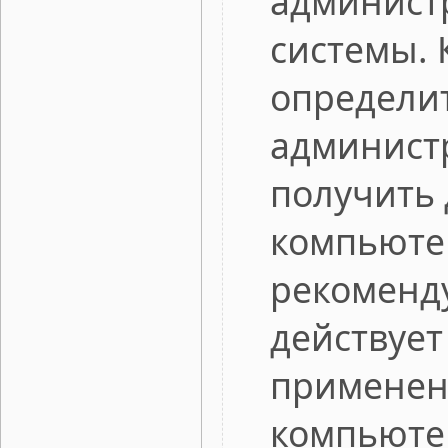
администр
системы. 
определит
админист
получить 
компьютер
рекоменду
действует
применен
компьюте