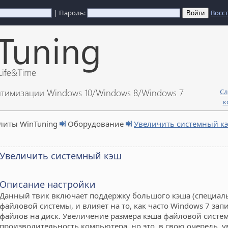
| Пароль:
Восс
птимизации Windows 10/Windows 8/Windows 7
Сл
к
литы WinTuning
Оборудование
Увеличить системный к
Увеличить системный кэш
Описание настройки
Данный твик включает поддержку большого кэша (специал
файловой системы, и влияет на то, как часто Windows 7 за
файлов на диск. Увеличение размера кэша файловой систе
производительность компьютера, но это, в свою очередь, 