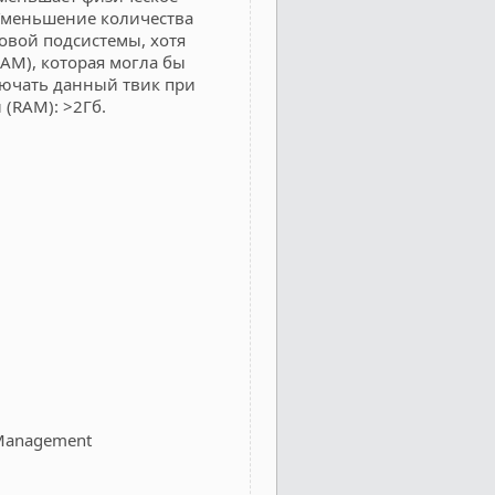
 Уменьшение количества
овой подсистемы, хотя
AM), которая могла бы
лючать данный твик при
(RAM): >2Гб.
 Management