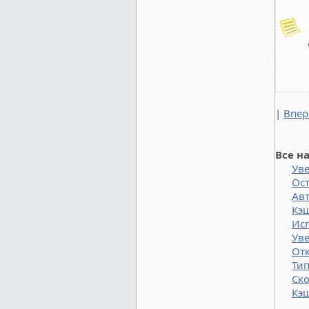
|
Впе
Все н
Ув
Ост
Ав
Кэ
Ис
Ув
От
Тип
Ско
Кэш