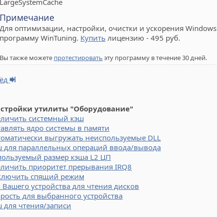
LargeSystemCache
Примечание
Для оптимизации, настройки, очистки и ускорения Windows 
программу WinTuning.
Купить
лицензию - 495 руб.
Вы также можете
протестировать
эту программу в течение 30 дней.
рёд
астройки утилиты "Оборудование"
еличить системный кэш
авлять ядро системы в памяти
томатически выгружать неиспользуемые DLL
ш для параллельных операций ввода/вывода
пользуемый размер кэша L2 ЦП
еличить приоритет прерывания IRQ8
ключить спящий режим
 Вашего устройства для чтения дисков
рость для выбранного устройства
 для чтения/записи