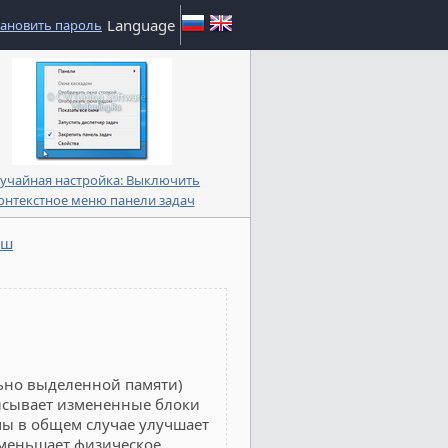
Language
тановить пароль
учайная настройка: Выключить
онтекстное меню панели задач
эш
ьно выделенной памяти)
писывает измененные блоки
мы в общем случае улучшает
уменьшает физическое