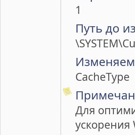
1
Путь до и
\SYSTEM\Cur
Изменяем
CacheType
Примечан
Для оптими
ускорения 