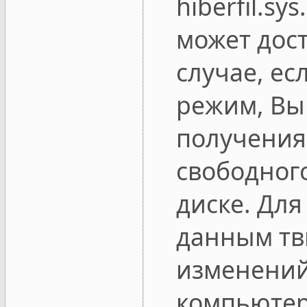
hiberfil.s
может дост
случае, ес
режим, Вы
получения
свободног
диске. Дл
данным тв
изменений
компьютер