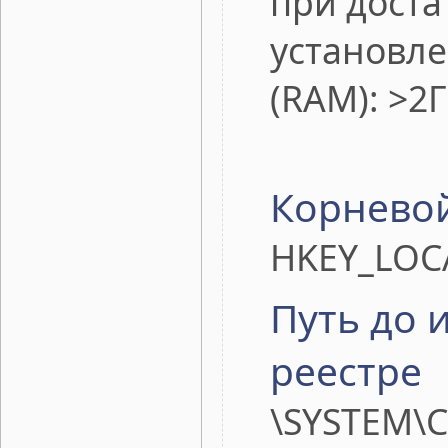
при доста
установл
(RAM): >2Г
Корневой
HKEY_LOC
Путь до 
реестре
\SYSTEM\C