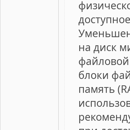
физическо
доступное
Уменьшен
на диск 
файловой
блоки фа
память (R
использо
рекоменд