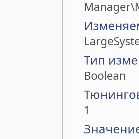
Manager\
Изменяе
LargeSys
Тип изме
Boolean
Тюнинго
1
Значени