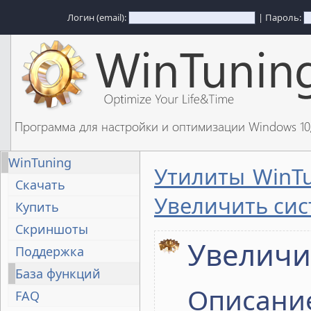
Логин (email):
| Пароль:
Программа для настройки и оптимизации Windows 1
WinTuning
Утилиты WinT
Скачать
Увеличить си
Купить
Скриншоты
Увеличи
Поддержка
База функций
Описани
FAQ