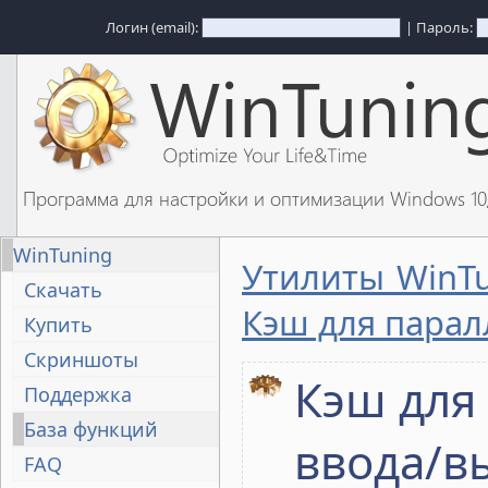
Логин (email):
| Пароль:
Программа для настройки и оптимизации Windows 1
WinTuning
Утилиты WinT
Скачать
Кэш для пара
Купить
Скриншоты
Кэш для
Поддержка
База функций
ввода/в
FAQ