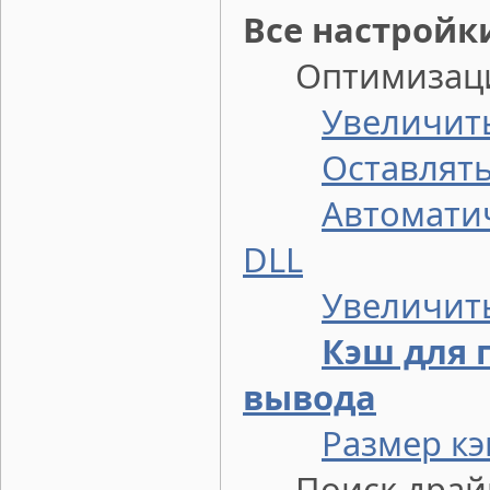
Все настройк
Оптимизация
Увеличит
Оставлять
Автомати
DLL
Увеличит
Кэш для 
вывода
Размер кэ
Поиск драй