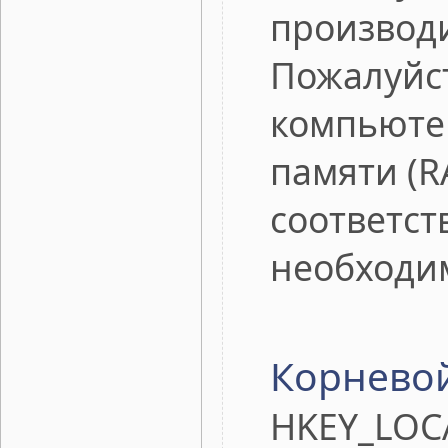
производ
Пожалуйст
компьюте
памяти (R
соответст
необходи
Корневой
HKEY_LOC