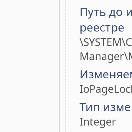
Путь до 
реестре
\SYSTEM\C
Manager\
Изменяе
IoPageLoc
Тип изме
Integer