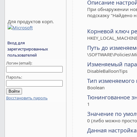
Описание настро
При обнаружении но
подсказку "Найдено 
Для продуктов корп.
Корневой ключ ре
HKEY_LOCAL_MACHIN
Вход для
Путь до изменяем
зарегистрированных
\SOFTWARE\Policies\Mic
пользователей
Логин (email):
Изменяемый пара
DisableBalloonTips
Пароль:
Тип изменяемого
Boolean
Тюнингованное з
Восстановить пароль
1
Значение по умо
0 (либо можно просто
Данная настройка