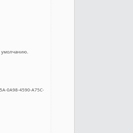
о умолчанию.
FA5A-0A98-4590-A75C-