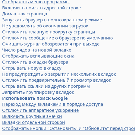
Отображать меню программы
Включить поиск в адресной строке
Домашная страница
Запускать браузер в полноэкранном режиме
Не уведомлять об окончании загрузок
Отключить плавную прокрутку страницы
Отключить сообщение о браузере по умолчанию
Очищать журнал обозревателя при выходе
Число рядов на новой вкладке
Отображать всплывающие окна
Отключить вкладки браузера
Открывать новую вкладку
Не предупреждать о закрытии нескольких вкладок
Отключить предварительный просмотр вкладок
Открывать ссылки из других программ
Запретить группировку вкладок
Использовать поиск Google
Переход между вкладками в порядке доступа
Отключить аппаратное ускорение
Включить крупные значки
Вкладки отдельной строкой
Отображать кнопки "Остановить" и "Обновить" перед стро