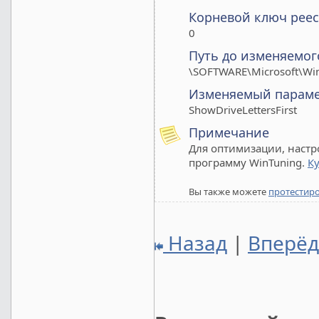
Корневой ключ реес
0
Путь до изменяемог
\SOFTWARE\Microsoft\Win
Изменяемый парам
ShowDriveLettersFirst
Примечание
Для оптимизации, настр
программу WinTuning.
К
Вы также можете
протестир
Назад
|
Вперё