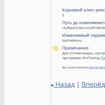
Корневой ключ реес
0
Путь до изменяемог
\Software\Microsoft\Wind
Изменяемый парам
NoFileMenu
Примечание
Для оптимизации, настр
программу WinTuning.
К
Вы также можете
протестир
Назад
|
Вперё