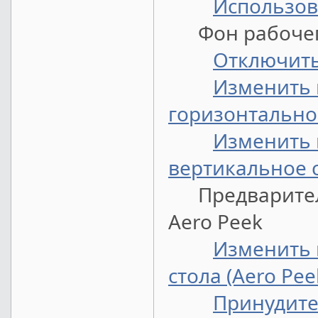
Использов
Фон рабочег
Отключить
Изменить 
горизонтальн
Изменить 
вертикальное
Предваритель
Aero Peek
Изменить 
стола (Aero Pee
Принудите