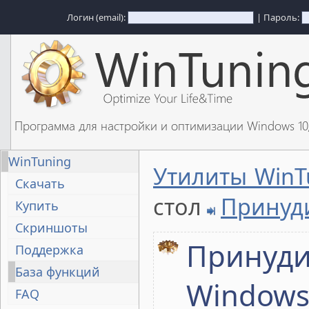
Логин (email):
| Пароль:
Программа для настройки и оптимизации Windows 1
WinTuning
Утилиты WinT
Скачать
стол
Принуд
Купить
Скриншоты
Принуди
Поддержка
База функций
Windows
FAQ