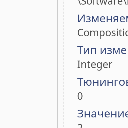
\Software
Изменяе
Compositi
Тип изме
Integer
Тюнинго
0
Значени
2