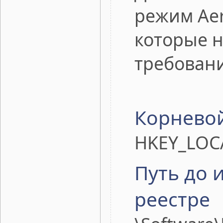
режим Aer
которые н
требован
Корневой
HKEY_LOC
Путь до 
реестре