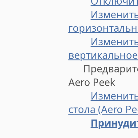
Отключит
Изменить
горизонталь
Изменить
вертикально
Предварител
Aero Peek
Изменить
стола (Aero Pe
Принуди