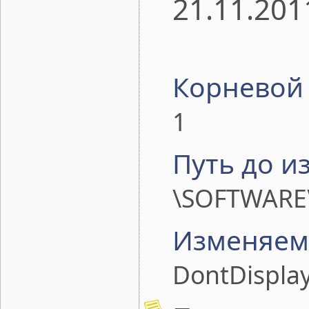
21.11.201
Корневой 
1
Путь до и
\SOFTWARE\
Изменяем
DontDispla