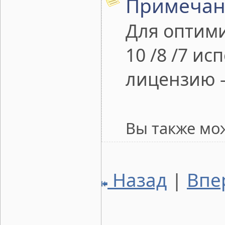
Примечан
Для оптими
10 /8 /7 и
лицензию -
Вы также мо
Назад
|
Впе