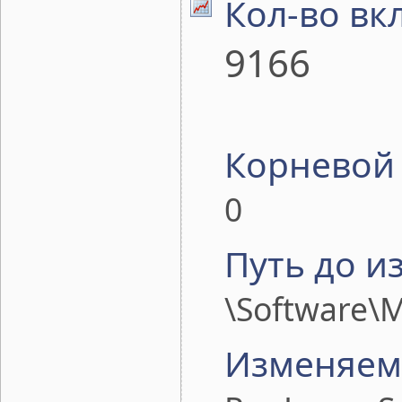
Кол-во вк
9166
Корневой 
0
Путь до и
\Software\M
Изменяем