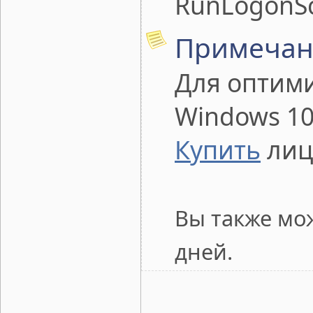
RunLogonSc
Примечан
Для оптими
Windows 10
Купить
лиц
Вы также мо
дней.