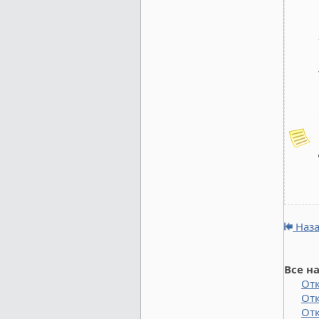
Наз
Все н
От
От
Отк