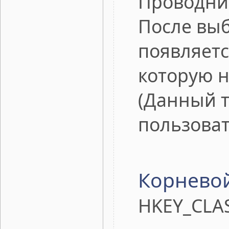
Проводник
После выб
появляетс
которую 
(Данный т
пользоват
Корневой
HKEY_CLA