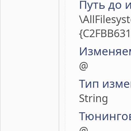
Путь до 
\AllFilesy
{C2FBB631
Изменяе
@
Тип изме
String
Тюнинго
@