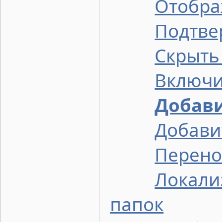
Отобра
Подтве
Скрыть
Включи
Добави
Добави
Перено
Локали
папок