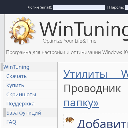
Логин (email):
| Пароль:
Программа для настройки и оптимизации Windows 1
WinTuning
Утилиты W
Скачать
Проводни
Купить
Скриншоты
папку»
Поддержка
База функций
Добавит
FAQ