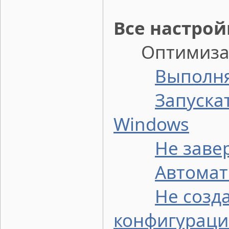
Все настро
Оптимизаци
Выполня
Запуска
Windows
Не заве
Автомат
Не созд
конфигурац