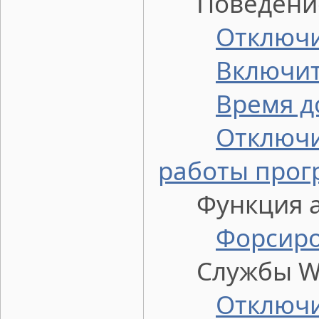
Поведение 
Отключи
Включит
Время д
Отключи
работы про
Функция ав
Форсиро
Службы Wi
Отключи